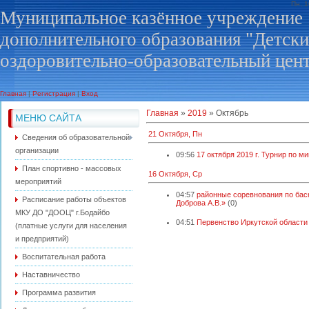
Пн, 
Муниципальное казённое учреждение
дополнительного образования "Детск
оздоровительно-образовательный цен
Главная
|
Регистрация
|
Вход
Главная
»
2019
»
Октябрь
МЕНЮ САЙТА
21 Октября, Пн
Сведения об образовательной
организации
09:56
17 октября 2019 г. Турнир по м
План спортивно - массовых
16 Октября, Ср
мероприятий
04:57
районные соревнования по бас
Расписание работы объектов
Доброва А.В.»
(0)
МКУ ДО "ДООЦ" г.Бодайбо
04:51
Первенство Иркутской области 
(платные услуги для населения
и предприятий)
Воспитательная работа
Наставничество
Программа развития