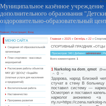
Вс, 
Муниципальное казённое учреждение
дополнительного образования "Детск
оздоровительно-образовательный цен
Главная
|
Регистрация
|
Вход
Главная
»
2025
»
Октябрь
»
22
» Спортив
МЕНЮ САЙТА
СПОРТИВНЫЙ ПРАЗДНИК «ОТЦЫ 
Сведения об образовательной
организации
Просмотров
: 340 |
Добавил
:
administrator
|
Ре
План спортивно - массовых
Всего комментариев
:
1
мероприятий
Расписание работы объектов
1
Narkolog na dom_qmot
(Вче
МКУ ДО "ДООЦ" г.Бодайбо
0
(платные услуги для населения
Здорова, народ Близкий че
и предприятий)
стучат в стену В больницу
поставил систему — нарко
Воспитательная работа
Осмотрел и поставил капел
Наставничество
нарколог анонимно <a href
Программа развития
rty.ru>https://czena.narkolo