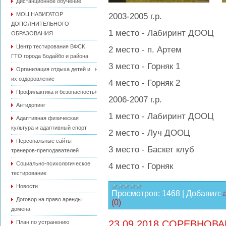
Дистанционное обучение
МОЦ НАВИГАТОР
2003-2005 г.р.
ДОПОЛНИТЕЛЬНОГО
1 место - Лабиринт ДООЦ
ОБРАЗОВАНИЯ
Центр тестирования ВФСК
2 место - п. Артем
ГТО города Бодайбо и района
3 место - Горняк 1
Организация отдыха детей и
их оздоровление
4 место - Горняк 2
Профилактика и безопасность
2006-2007 г.р.
Антидопинг
1 место - Лабиринт ДООЦ
Адаптивная физическая
культура и адаптивный спорт
2 место - Луч ДООЦ
Персональные сайты
3 место - Баскет клуб
тренеров-преподавателей
Социально-психологическое
4 место - Горняк
тестирование
Новости
Просмотров:
1468
|
Добавил:
Договор на право аренды
(0)
домена
23.09.2018 СОРЕВНОВ
План по устранению