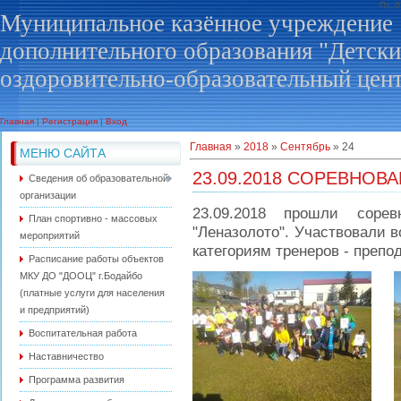
Пт, 
Муниципальное казённое учреждение
дополнительного образования "Детск
оздоровительно-образовательный цен
Главная
|
Регистрация
|
Вход
Главная
»
2018
»
Сентябрь
»
24
МЕНЮ САЙТА
23.09.2018 СОРЕВНОВ
Сведения об образовательной
организации
23.09.2018 прошли соре
План спортивно - массовых
"Леназолото". Участвовали 
мероприятий
категориям тренеров - преп
Расписание работы объектов
МКУ ДО "ДООЦ" г.Бодайбо
(платные услуги для населения
и предприятий)
Воспитательная работа
Наставничество
Программа развития