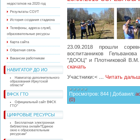
недостатков на 2020 год
Результаты СОУТ
История создания стадиона
Телефоны, адреса служб,
образовательные ресурсы
Карта сайта
23.09.2018 прошли соре
Обратная связь
воспитанников Гельванов
Вакансии работникам
"ДООЦ" и Плотниковой В.М
скачать
НАВИГАТОР ДО ИО
Участники:<
...
Читать дальш
Навигатор дополнительного
образования Иркутской
области"
Просмотров:
844
|
Добавил:
ad
ВФСК ГТО
(0)
Официальный сайт ВФСК
ГТО"
ЦИФРОВЫЕ РЕСУРСЫ
Бесплатная электронная
библиотека онлайн"Единое
окно к образовательным
ресурсам"